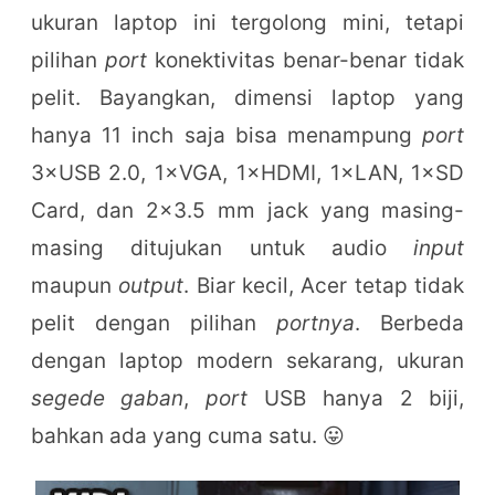
ukuran laptop ini tergolong mini, tetapi
pilihan
port
konektivitas benar-benar tidak
pelit. Bayangkan, dimensi laptop yang
hanya 11 inch saja bisa menampung
port
3×USB 2.0, 1×VGA, 1×HDMI, 1×LAN, 1×SD
Card, dan 2×3.5 mm jack yang masing-
masing ditujukan untuk audio
input
maupun
output
. Biar kecil, Acer tetap tidak
pelit dengan pilihan
portnya
. Berbeda
dengan laptop modern sekarang, ukuran
segede gaban
,
port
USB hanya 2 biji,
bahkan ada yang cuma satu. 😛